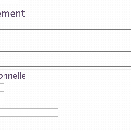
iement
onnelle