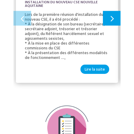
INSTALLATION DU NOUVEAU CSE NOUVELLE
N
AQUITAINE
F
Lors de la première réunion d'installation du
L’
nouveau CSE, il a été procédé :
ad
* À la désignation de son bureau (secrétaire,
Co
secrétaire adjoint, trésorier et trésorier
sp
adjoint), du Référent harcèlement sexuel et
agissements sexistes,
* À la mise en place des différentes
commissions du CSE
* À la présentation des différentes modalités
de fonctionnement ....,
Lire la suite