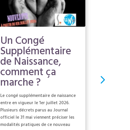
Un Congé
NAO 2
Supplémentaire
négoc
de Naissance,
sous l
comment ça
contr
marche ?
Malgré un ma
départ, l'UN
Le congé supplémentaire de naissance
défendu ses 
entre en vigueur le 1er juillet 2026.
ont été ente
Plusieurs décrets parus au Journal
suffisamment 
officiel le 31 mai viennent préciser les
Refuser l'acc
modalités pratiques de ce nouveau
salariés de t