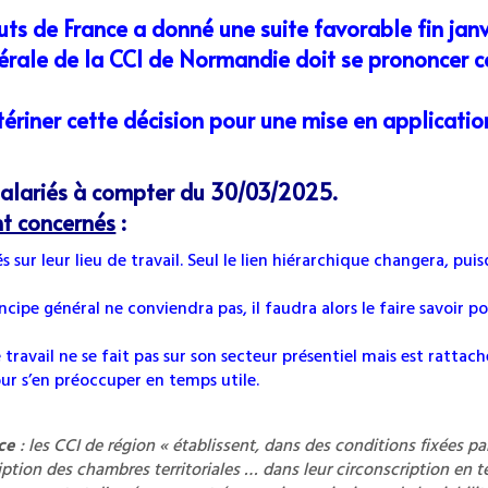
ts de France a donné une suite favorable fin jan
érale de la CCI de Normandie doit se prononcer c
tériner cette décision pour une mise en applicatio
alariés à compter du 30/03/2025.
nt concernés
:
és sur leur lieu de travail. Seul le lien hiérarchique changera, p
incipe général ne conviendra pas, il faudra alors le faire savoir p
avail ne se fait pas sur son secteur présentiel mais est rattaché 
pour s’en préoccuper en temps utile.
rce
: les CCI de région « établissent, dans des conditions fixées p
ription des chambres territoriales … dans leur circonscription en