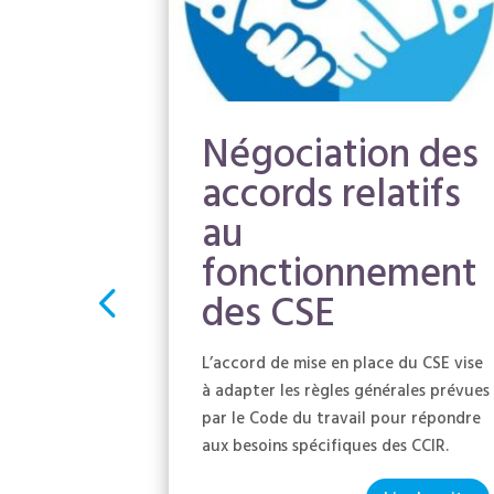
n du
Négociation des
SE
accords relatifs
au
fonctionnement
des CSE
on
CSE, il a été
L’accord de mise en place du CSE vise
à adapter les règles générales prévues
 bureau
par le Code du travail pour répondre
joint,
aux besoins spécifiques des CCIR.
oint), du
uel et