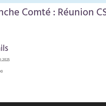
nche Comté : Réunion C
ils
il,2025
00