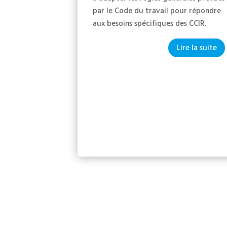
 bureau
par le Code du travail pour répondre
joint,
aux besoins spécifiques des CCIR.
oint), du
uel et
Lire la suite
ifférentes
ifférentes
nt ....,
ire la suite