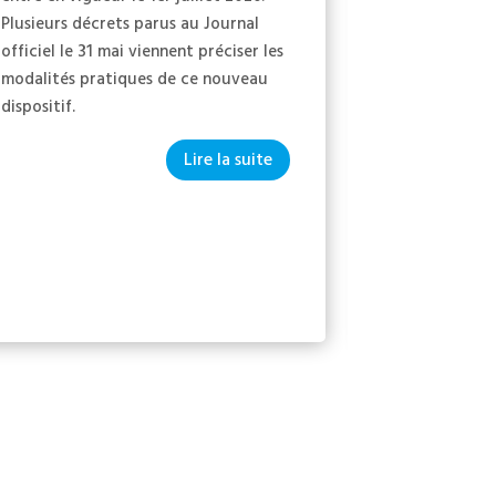
ont été ente
Plusieurs décrets parus au Journal
suffisamment 
officiel le 31 mai viennent préciser les
Refuser l'acc
modalités pratiques de ce nouveau
salariés de t
dispositif.
Lire la suite