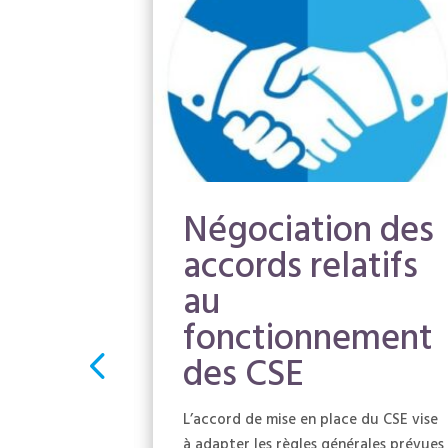
n du
Négociation des
SE
accords relatifs
au
fonctionnement
des CSE
on
CSE, il a été
L’accord de mise en place du CSE vise
à adapter les règles générales prévues