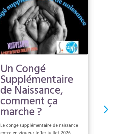
Un Congé
NAO 2
Supplémentaire
négoc
de Naissance,
sous l
comment ça
contr
marche ?
Malgré un ma
départ, l'UN
Le congé supplémentaire de naissance
défendu ses 
entre en vigueur le 1er juillet 2026.