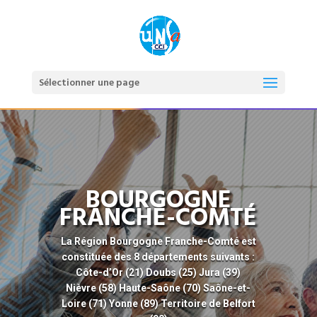
Sélectionner une page
BOURGOGNE
FRANCHE-COMTÉ
La Région
Bourgogne Franche-Comté
est
constituée des 8 départements suivants :
Côte-d’Or
(21)
Doubs
(25)
Jura
(39)
Nièvre
(58)
Haute-Saône
(70)
Saône-et-
Loire
(71)
Yonne
(89)
Territoire de Belfort