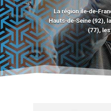
La région
Île-de-Fran
Hauts-de-Seine
(92)
, 
(77)
, le