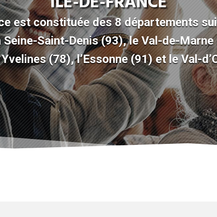
ÎLE-DE-FRANCE
ce
est constituée des 8 départements sui
la Seine-Saint-Denis
(93)
, le Val-de-Marne
s Yvelines
(78)
, l’Essonne
(91)
et le Val-d’