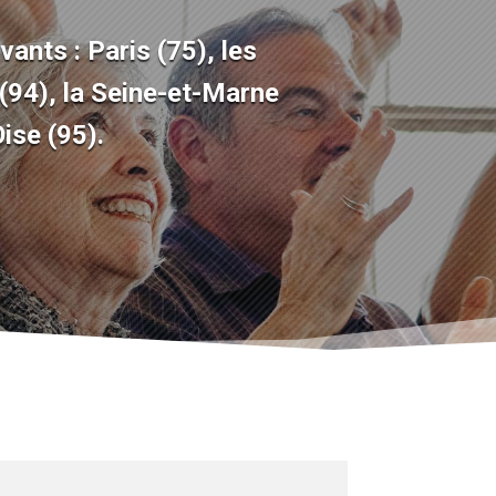
vants :
Paris
(75)
, les
(94)
, la Seine-et-Marne
Oise
(95).